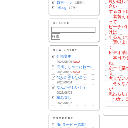
買い出し
戯言･･･♪
（28件）
合い
旧Log
（27件）
するコト
着替える
って
SEARCH
ビーチバ
けは
するんで
買い出し
く
NEW ENTRY
ビデオ消
仕様変更
本日の予
2026/08/06
New!
ね。
完成しちゃったねー♪
あー！某
2026/08/05
New!
タ
なんか涼しいよ？
考えない
2026/08/04
そんなこ
なんか涼しい！？
が、
2026/08/03
風呂もし
積み直し
つか、三
2026/08/02
COMMENT
Re:ヌーピー第3回