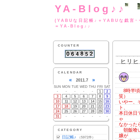
YA-Blog♪♪
(YABUな日記帳♪＋
＝YA-Blog♪♪
COUNTER
ヒリヒ
CALENDAR
«
»
2011.7
SUN
MON
TUE
WED
THU
FRI
SAT
8時半頃
-
-
-
-
-
1
2
笑）
3
4
5
6
7
8
9
10
11
12
13
14
15
16
いやー、
17
18
19
20
21
22
23
ト、
24
25
26
27
28
29
30
本日休日
31
-
-
-
-
-
-
ゃ
なかった
朝飯喰い
CATEGORY
嬢が
日記帳♪
（5972件）