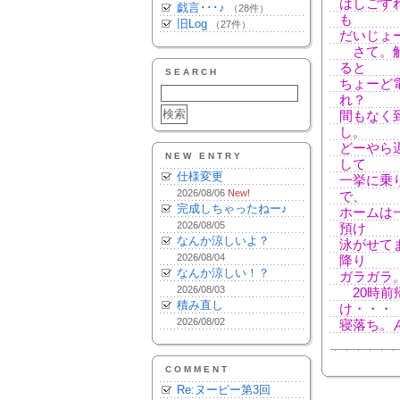
はしごす
戯言･･･♪
（28件）
も
旧Log
（27件）
だいじょ
さて。解
ると
SEARCH
ちょーど
れ？
間もなく
し。
どーやら
NEW ENTRY
して
仕様変更
一挙に乗
2026/08/06
New!
で、
完成しちゃったねー♪
ホームは
2026/08/05
預け
なんか涼しいよ？
泳がせて
2026/08/04
降り
なんか涼しい！？
ガラガラ
2026/08/03
20時前
積み直し
け・・・
2026/08/02
寝落ち。
COMMENT
Re:ヌーピー第3回