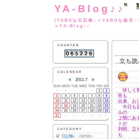
YA-Blog♪♪
(YABUな日記帳♪＋
＝YA-Blog♪♪
COUNTER
立ち読
CALENDAR
«
»
2011.7
SUN
MON
TUE
WED
THU
FRI
SAT
珍しく客
-
-
-
-
-
1
2
答も
3
4
5
6
7
8
9
10
11
12
13
14
15
16
出来、お
17
18
19
20
21
22
23
今日も定
24
25
26
27
28
29
30
ルの
31
-
-
-
-
-
-
上階にあ
トが
判明。立
CATEGORY
も
日記帳♪
（5972件）