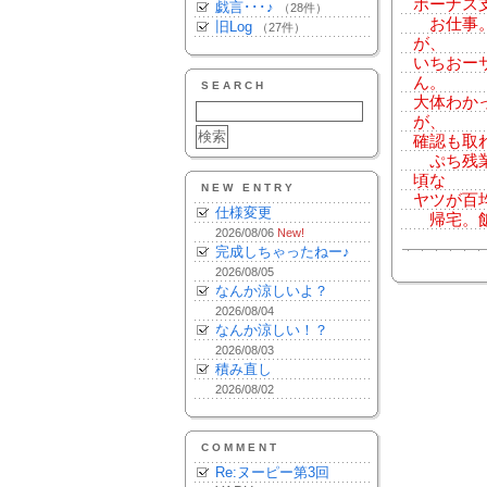
ボーナス
戯言･･･♪
（28件）
お仕事。
旧Log
（27件）
が、
いちおー
ん。
SEARCH
大体わか
が、
確認も取
ぷち残業
頃な
NEW ENTRY
ヤツが百
仕様変更
帰宅。飯
2026/08/06
New!
完成しちゃったねー♪
2026/08/05
なんか涼しいよ？
2026/08/04
なんか涼しい！？
2026/08/03
積み直し
2026/08/02
COMMENT
Re:ヌーピー第3回