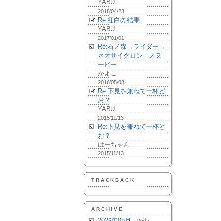
YABU
2018/04/23
Re:紅白の結果
YABU
2017/01/01
Re:石ノ森→ライダー→
ネオサイクロン→スヌ
ーピー
かよこ
2016/05/08
Re:下見を兼ねて一杯ど
お？
YABU
2015/11/13
Re:下見を兼ねて一杯ど
お？
はーちゃん
2015/11/13
TRACKBACK
ARCHIVE
2026年08月
（6件）