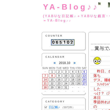
YA-Blog♪♪
(YABUな日記帳♪＋
＝YA-Blog♪♪
COUNTER
賞与で
CALENDAR
«
»
2018.10
SUN
MON
TUE
WED
THU
FRI
SAT
昨日、ポ
-
1
2
3
4
5
6
落ち
7
8
9
10
11
12
13
14
15
16
17
18
19
20
デス。睡
21
22
23
24
25
26
27
ｿﾉﾊﾅｼﾊ
28
29
30
31
-
-
-
した
-
-
-
-
-
-
-
っけ？（
本日
CATEGORY
季節外れ
の
日記帳♪
（5972件）