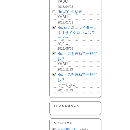
YABU
2018/04/23
Re:紅白の結果
YABU
2017/01/01
Re:石ノ森→ライダー→
ネオサイクロン→スヌ
ーピー
かよこ
2016/05/08
Re:下見を兼ねて一杯ど
お？
YABU
2015/11/13
Re:下見を兼ねて一杯ど
お？
はーちゃん
2015/11/13
TRACKBACK
ARCHIVE
2026年08月
（6件）