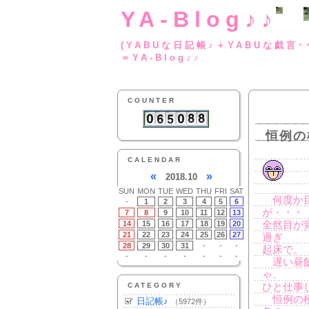
YA-Blog♪♪
(YABUな日記帳♪＋
＝YA-Blog♪♪
COUNTER
恒例の
CALENDAR
«
»
2018.10
SUN
MON
TUE
WED
THU
FRI
SAT
何度か目
-
1
2
3
4
5
6
が・・・
7
8
9
10
11
12
13
14
15
16
17
18
19
20
全然目が
21
22
23
24
25
26
27
過ぎ
28
29
30
31
-
-
-
起床で。
-
-
-
-
-
-
-
遅い昼飯
ゃ、
CATEGORY
ひと仕事
恒例の模
日記帳♪
（5972件）