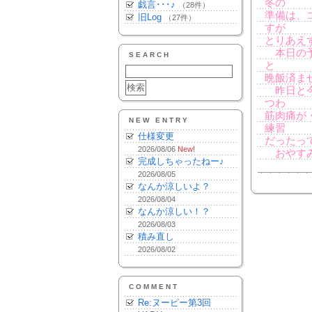
冬の
戯言･･･♪
（28件）
準備は、
旧Log
（27件）
すが
とりあえ
本日の予
SEARCH
と
晩飯済ま
昨日と今
つわ
筋肉痛が
NEW ENTRY
練習
仕様変更
だったっ
2026/08/06
New!
おやす
完成しちゃったねー♪
2026/08/05
なんか涼しいよ？
2026/08/04
なんか涼しい！？
2026/08/03
積み直し
2026/08/02
COMMENT
Re:ヌーピー第3回