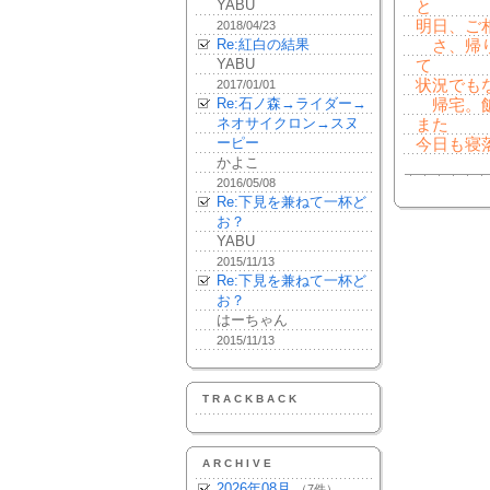
YABU
と
明日、ご
2018/04/23
Re:紅白の結果
さ、帰り
YABU
て
状況でも
2017/01/01
Re:石ノ森→ライダー→
帰宅。飯
ネオサイクロン→スヌ
また
ーピー
今日も寝
かよこ
2016/05/08
Re:下見を兼ねて一杯ど
お？
YABU
2015/11/13
Re:下見を兼ねて一杯ど
お？
はーちゃん
2015/11/13
TRACKBACK
ARCHIVE
2026年08月
（7件）