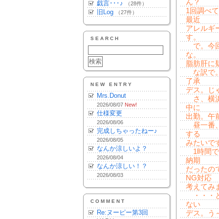
ん？
戯言･･･♪
（28件）
1回調べ
旧Log
（27件）
最近
アレルギ
す。
SEARCH
で。今回
な。
脂肪肝に
な訳で。
了承
NEW ENTRY
デス。じ
Mrs.Donut
さ、横浜
2026/08/07
New!
中に
仕様変更
出勤。午
2026/08/06
昼一番、
完成しちゃったねー♪
する
2026/08/05
みたいで
なんか涼しいよ？
1時間で
2026/08/04
納期
なんか涼しい！？
だったの
2026/08/03
NG対応
考えてみ
・・・と
COMMENT
ない
Re:ヌーピー第3回
デス。う