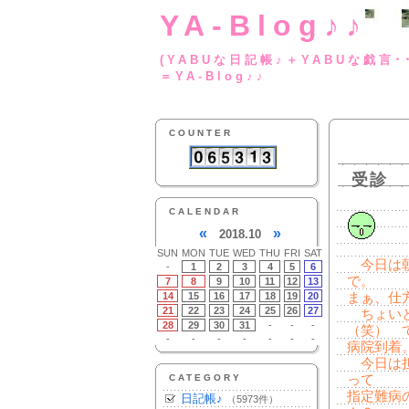
YA-Blog♪♪
(YABUな日記帳♪＋
＝YA-Blog♪♪
COUNTER
受診
CALENDAR
«
»
2018.10
SUN
MON
TUE
WED
THU
FRI
SAT
今日は朝
-
1
2
3
4
5
6
で。
7
8
9
10
11
12
13
14
15
16
17
18
19
20
まぁ、仕方
21
22
23
24
25
26
27
ちょいと
28
29
30
31
-
-
-
（笑） 
-
-
-
-
-
-
-
病院到着
今日は担
CATEGORY
って
指定難病
日記帳♪
（5973件）