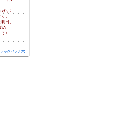
ハガキに
なり。
は明日。
覚め、
う♪
ラックバック(0)