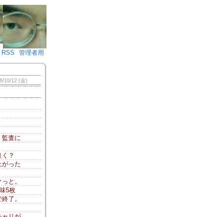
♪)÷2
RSS
管理者用
8/10/12 (金)
。監査に
良く？
上がった
クっと。
味5枚
で終了。
チャリが