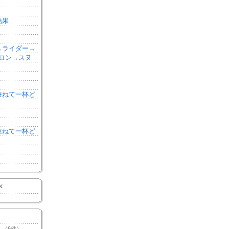
結果
森→ライダー→
ロン→スヌ
を兼ねて一杯ど
を兼ねて一杯ど
K
（6件）