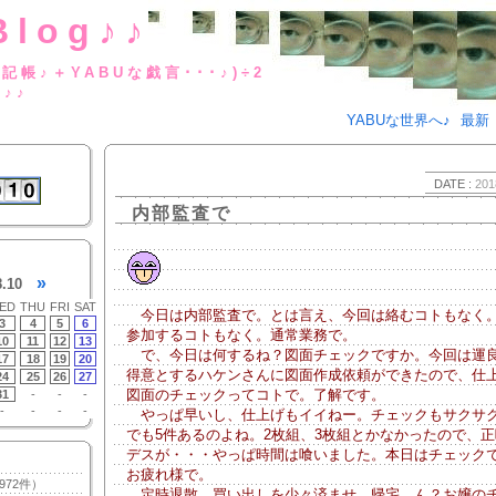
Blog♪♪
BUな日記帳♪＋YABUな戯言･･･
g♪♪
YABUな世界へ♪
最新
DATE :
201
内部監査で
»
8.10
ED
THU
FRI
SAT
今日は内部監査で。とは言え、今回は絡むコトもなく
3
4
5
6
参加するコトもなく。通常業務で。
10
11
12
13
で、今日は何するね？図面チェックですか。今回は運
17
18
19
20
得意とするハケンさんに図面作成依頼ができたので、仕
24
25
26
27
図面のチェックってコトで。了解です。
31
-
-
-
-
-
-
-
やっぱ早いし、仕上げもイイねー。チェックもサクサ
でも5件あるのよね。2枚組、3枚組とかなかったので、正
デスが・・・やっぱ時間は喰いました。本日はチェック
お疲れ様で。
972件）
定時退散。買い出しを少々済ませ、帰宅。ん？お嬢の