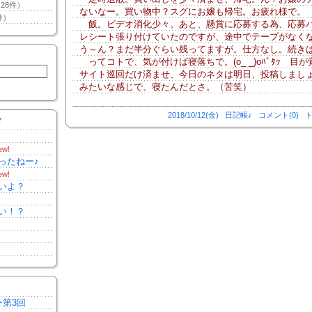
28件）
ないなー。買い物中？スグにお嬢も帰宅。お疲れ様で。
件）
飯。ビデオ消化少々。あと、懸賞に応募する為、応募
レシート張り付けていたのですが、途中でテープがなく
う～ん？まだ半分ぐらい残ってますが。仕方なし。続き
ってコトで、気が付けば寝落ちで。(o_ _)oﾊﾞﾀｯ 目が
サイト巡回だけ済ませ、今日のネタは明日、投稿しましょ
みたいな感じで、寝たんだとさ。（苦笑）
2018/10/12(金)
日記帳♪
コメント(0)
ト
Y
ew!
ったねー♪
ew!
いよ？
い！？
ー第3回