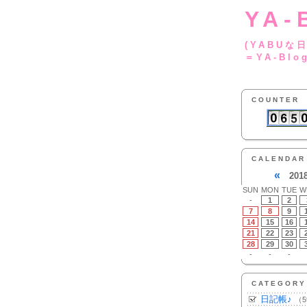
YA-
(YA
＝YA-Blo
COUNTER
CALENDAR
«
201
SUN
MON
TUE
W
-
1
2
7
8
9
14
15
16
21
22
23
28
29
30
-
-
-
CATEGORY
日記帳♪
（5