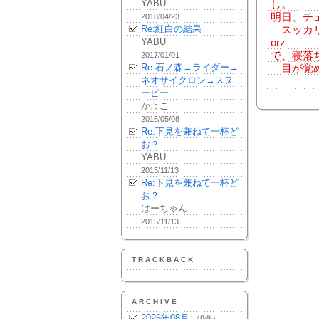
YABU
し。
明日、チ
2018/04/23
Re:紅白の結果
スッカリ
YABU
orz
で、寝落
2017/01/01
Re:石ノ森→ライダー→
目が覚め
ネオサイクロン→スヌ
ーピー
かよこ
2016/05/08
Re:下見を兼ねて一杯ど
お？
YABU
2015/11/13
Re:下見を兼ねて一杯ど
お？
はーちゃん
2015/11/13
TRACKBACK
ARCHIVE
2026年08月
（8件）