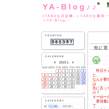
YA-Blog♪♪
(YABUな日記帳♪＋
＝YA-Blog♪♪
COUNTER
先に言
CALENDAR
«
»
2019.1
SUN
MON
TUE
WED
THU
FRI
SAT
昨日チェ
-
-
1
2
3
4
5
と、
6
7
8
9
10
11
12
13
14
15
16
17
18
19
なんか要
20
21
22
23
24
25
26
は
27
28
29
30
31
-
-
先に言っ
-
-
-
-
-
-
-
の？
そーゆー
CATEGORY
要領書に
て
日記帳♪
（5974件）