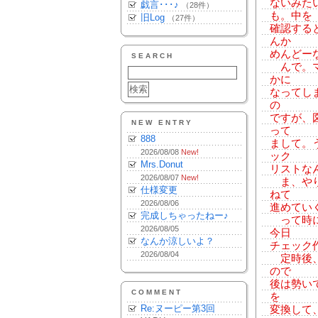
ないみた
戯言･･･♪
（28件）
も。中を
旧Log
（27件）
確認する
んか
めんどー
SEARCH
んで。マ
かに
なってし
の
ですが、
NEW ENTRY
って
888
まして。
2026/08/08
New!
ック
Mrs.Donut
リストな
2026/08/07
New!
ま、やり
仕様変更
ねて
2026/08/06
進めてい
完成しちゃったねー♪
って時に
2026/08/05
今日
なんか涼しいよ？
チェック
2026/08/04
定時後、
ので
後は勢い
COMMENT
を
Re:ヌーピー第3回
変換して