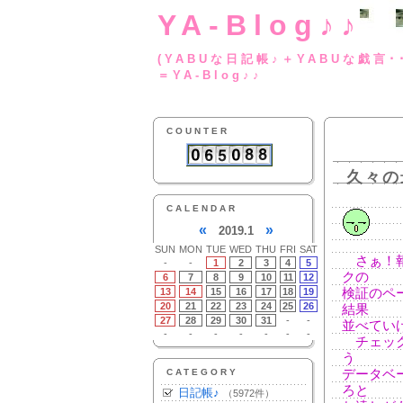
YA-Blog♪♪
(YABUな日記帳♪＋
＝YA-Blog♪♪
COUNTER
久々の
CALENDAR
«
»
2019.1
SUN
MON
TUE
WED
THU
FRI
SAT
さぁ！報
-
-
1
2
3
4
5
クの
6
7
8
9
10
11
12
13
14
15
16
17
18
19
検証のペ
20
21
22
23
24
25
26
結果
27
28
29
30
31
-
-
並べてい
-
-
-
-
-
-
-
チェック
う
CATEGORY
データベ
ろと
日記帳♪
（5972件）