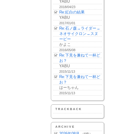
YABU
2018/04/23
Re:紅白の結果
YABU
2017/01/01
Re:石ノ森→ライダー→
ネオサイクロン→スヌ
ーピー
かよこ
2016/05/08
Re:下見を兼ねて一杯ど
お？
YABU
2015/11/13
Re:下見を兼ねて一杯ど
お？
はーちゃん
2015/11/13
TRACKBACK
ARCHIVE
2026年08月
（6件）