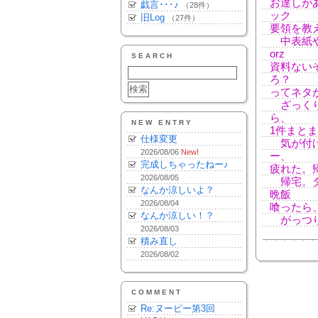
お達しが
戯言･･･♪
（28件）
ック
旧Log
（27件）
要領を教
中表紙や
orz
SEARCH
資料ない
ろ？
ってネタ
ざっくり
ら、
NEW ENTRY
1件まと
仕様変更
気が付け
2026/08/06
New!
ー、
完成しちゃったねー♪
疲れた。
2026/08/05
帰宅。ダ
なんか涼しいよ？
晩飯
2026/08/04
喰ったら
なんか涼しい！？
がっつり
2026/08/03
積み直し
2026/08/02
COMMENT
Re:ヌーピー第3回