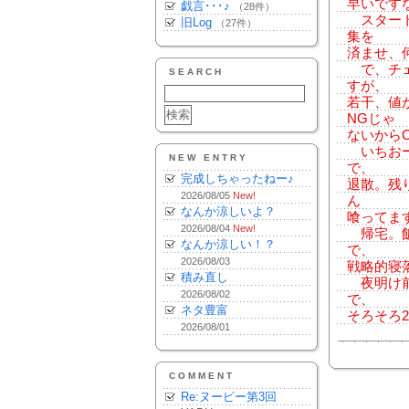
早いです
戯言･･･♪
（28件）
スタート
旧Log
（27件）
集を
済ませ、
で、チェ
SEARCH
すが、
若干、値
NGじゃ
ないから
いちおー
NEW ENTRY
で、
完成しちゃったねー♪
退散。残
2026/08/05
New!
ん
なんか涼しいよ？
喰ってま
2026/08/04
New!
帰宅。飯
なんか涼しい！？
で、
2026/08/03
戦略的寝
積み直し
夜明け前
2026/08/02
で、
ネタ豊富
そろそろ
2026/08/01
COMMENT
Re:ヌーピー第3回