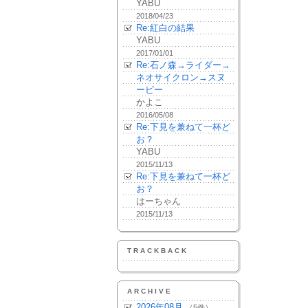
YABU
2018/04/23
Re:紅白の結果
YABU
2017/01/01
Re:石ノ森→ライダー→
ネオサイクロン→スヌ
ーピー
かよこ
2016/05/08
Re:下見を兼ねて一杯ど
お？
YABU
2015/11/13
Re:下見を兼ねて一杯ど
お？
はーちゃん
2015/11/13
TRACKBACK
ARCHIVE
2026年08月
（5件）