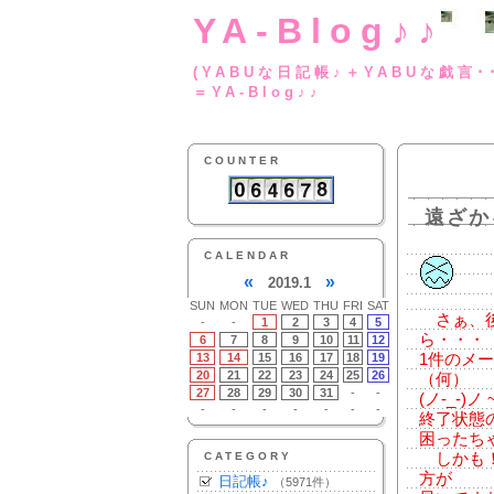
YA-Blog♪♪
(YABUな日記帳♪＋
＝YA-Blog♪♪
COUNTER
遠ざか
CALENDAR
«
»
2019.1
SUN
MON
TUE
WED
THU
FRI
SAT
さぁ、後
-
-
1
2
3
4
5
ら・・・
6
7
8
9
10
11
12
13
14
15
16
17
18
19
1件のメ
20
21
22
23
24
25
26
（何）
27
28
29
30
31
-
-
(ノ-_-)
-
-
-
-
-
-
-
終了状態
困ったち
CATEGORY
しかも！
方が
日記帳♪
（5971件）