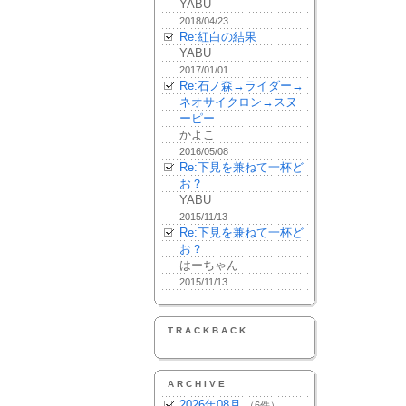
YABU
2018/04/23
Re:紅白の結果
YABU
2017/01/01
Re:石ノ森→ライダー→
ネオサイクロン→スヌ
ーピー
かよこ
2016/05/08
Re:下見を兼ねて一杯ど
お？
YABU
2015/11/13
Re:下見を兼ねて一杯ど
お？
はーちゃん
2015/11/13
TRACKBACK
ARCHIVE
2026年08月
（6件）