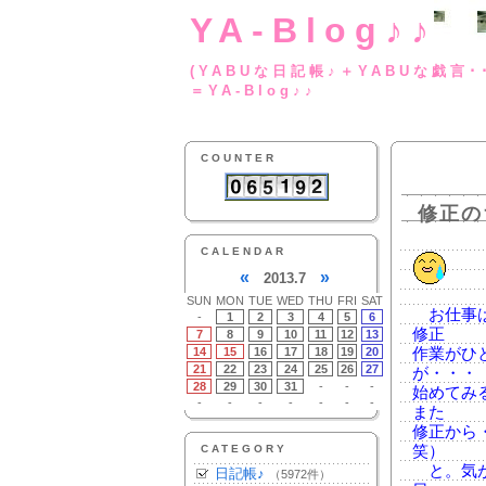
YA-Blog♪♪
(YABUな日記帳♪＋
＝YA-Blog♪♪
COUNTER
修正の
CALENDAR
«
»
2013.7
SUN
MON
TUE
WED
THU
FRI
SAT
お仕事は
-
1
2
3
4
5
6
修正
7
8
9
10
11
12
13
14
15
16
17
18
19
20
作業がひ
21
22
23
24
25
26
27
が・・・
28
29
30
31
-
-
-
始めてみ
-
-
-
-
-
-
-
また
修正から
CATEGORY
笑）
と。気が
日記帳♪
（5972件）