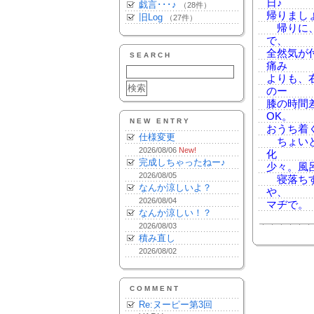
日♪
戯言･･･♪
（28件）
帰りまし
旧Log
（27件）
帰りに、
で、
全然気が
SEARCH
痛み
よりも、
のー
膝の時間
OK。
NEW ENTRY
おうち着
仕様変更
ちょいと
2026/08/06
New!
化
完成しちゃったねー♪
少々。風
2026/08/05
寝落ちす
なんか涼しいよ？
や、
2026/08/04
マヂで。
なんか涼しい！？
2026/08/03
積み直し
2026/08/02
COMMENT
Re:ヌーピー第3回