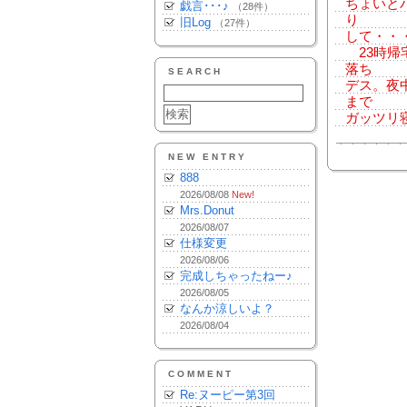
ちょいと
戯言･･･♪
（28件）
り
旧Log
（27件）
して・・
23時帰
落ち
SEARCH
デス。夜
まで
ガッツリ
NEW ENTRY
888
2026/08/08
New!
Mrs.Donut
2026/08/07
仕様変更
2026/08/06
完成しちゃったねー♪
2026/08/05
なんか涼しいよ？
2026/08/04
COMMENT
Re:ヌーピー第3回