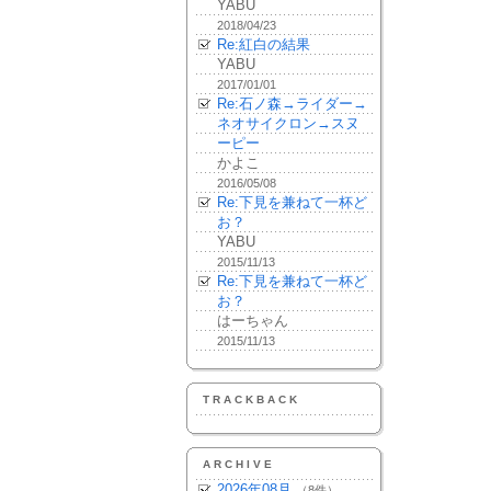
YABU
2018/04/23
Re:紅白の結果
YABU
2017/01/01
Re:石ノ森→ライダー→
ネオサイクロン→スヌ
ーピー
かよこ
2016/05/08
Re:下見を兼ねて一杯ど
お？
YABU
2015/11/13
Re:下見を兼ねて一杯ど
お？
はーちゃん
2015/11/13
TRACKBACK
ARCHIVE
2026年08月
（8件）