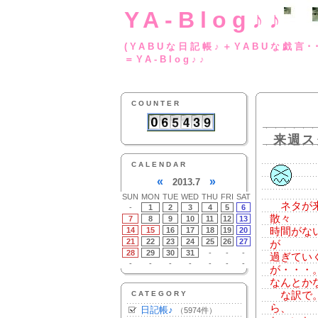
YA-Blog♪♪
(YABUな日記帳♪＋
＝YA-Blog♪♪
COUNTER
来週ス
CALENDAR
«
»
2013.7
SUN
MON
TUE
WED
THU
FRI
SAT
ネタが来
-
1
2
3
4
5
6
散々
7
8
9
10
11
12
13
14
15
16
17
18
19
20
時間がな
21
22
23
24
25
26
27
が
28
29
30
31
-
-
-
過ぎてい
-
-
-
-
-
-
-
が・・・
なんとか
CATEGORY
な訳で。
ら、
日記帳♪
（5974件）