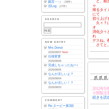
と、順次
戯言･･･♪
（28件）
ゃ
旧Log
（27件）
帰るタイ
にて
切り上げ
SEARCH
久々？に
オ
消化少々と
れ
デスね。
NEW ENTRY
さてと。もう
Mrs.Donut
2026/08/07
New!
仕様変更
2026/08/06
完成しちゃったねー♪
2026/08/05
なんか涼しいよ？
爪爪爪
2026/08/04
なんか涼しい！？
2026/08/03
2012年
※閲覧注
続きを読
COMMENT
Re:ヌーピー第3回