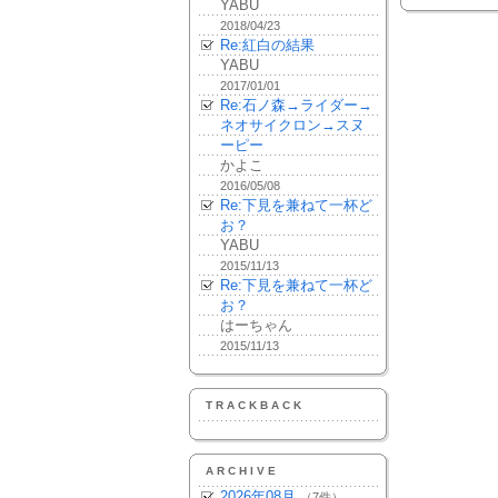
YABU
2018/04/23
Re:紅白の結果
YABU
2017/01/01
Re:石ノ森→ライダー→
ネオサイクロン→スヌ
ーピー
かよこ
2016/05/08
Re:下見を兼ねて一杯ど
お？
YABU
2015/11/13
Re:下見を兼ねて一杯ど
お？
はーちゃん
2015/11/13
TRACKBACK
ARCHIVE
2026年08月
（7件）