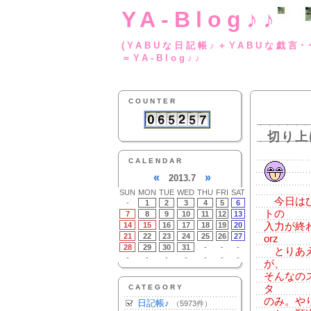
YA-Blog♪♪
(YABUな日記帳♪＋
＝YA-Blog♪♪
COUNTER
切り上
CALENDAR
«
»
2013.7
SUN
MON
TUE
WED
THU
FRI
SAT
今日はひ
-
1
2
3
4
5
6
トの
7
8
9
10
11
12
13
14
15
16
17
18
19
20
入力が終
21
22
23
24
25
26
27
orz
28
29
30
31
-
-
-
とりあえ
-
-
-
-
-
-
-
が、
そんなの
CATEGORY
タ
のみ。や
日記帳♪
（5973件）