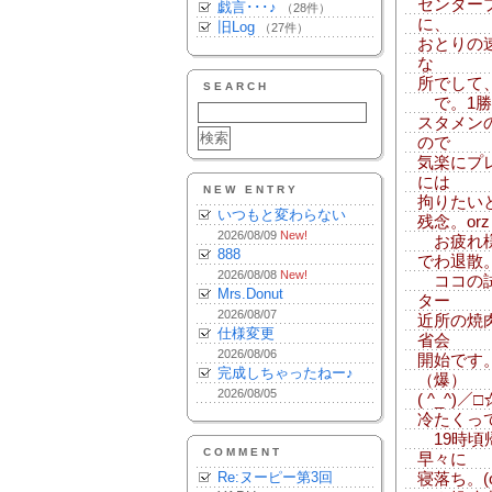
センター
戯言･･･♪
（28件）
に、
旧Log
（27件）
おとりの
な
所でして
SEARCH
で。1勝
スタメン
ので
気楽にプ
には
NEW ENTRY
拘りたい
いつもと変わらない
残念。orz
2026/08/09
New!
お疲れ様
888
でわ退散
2026/08/08
New!
ココの試
Mrs.Donut
ター
2026/08/07
近所の焼
仕様変更
省会
2026/08/06
開始です
完成しちゃったねー♪
（爆）
2026/08/05
( ^_^)
冷たくっ
19時頃
COMMENT
早々に
Re:ヌーピー第3回
寝落ち。(