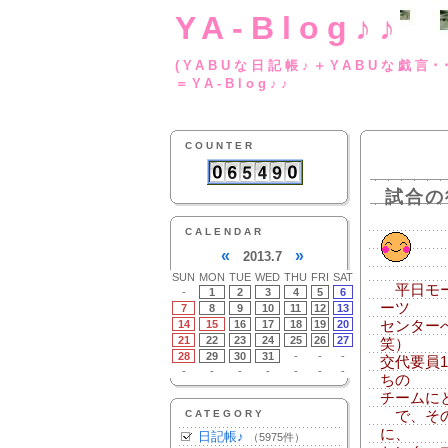
YA-Blog♪♪
(YABUな日記帳♪＋
＝YA-Blog♪♪
COUNTER
試合の
CALENDAR
«
»
2013.7
SUN
MON
TUE
WED
THU
FRI
SAT
平日モー
-
1
2
3
4
5
6
ーツ
7
8
9
10
11
12
13
14
15
16
17
18
19
20
センター
21
22
23
24
25
26
27
笑）
28
29
30
31
-
-
-
交代要員
-
-
-
-
-
-
-
ちの
チームに
CATEGORY
で、その
に、
日記帳♪
（5975件）