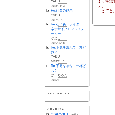
YABU
ネタ投稿
ス。
2018/04/23
Re:紅白の結果
さてと。
YABU
2017/01/01
Re:石ノ森→ライダー→
ネオサイクロン→スヌ
ーピー
かよこ
2016/05/08
Re:下見を兼ねて一杯ど
お？
YABU
2015/11/13
Re:下見を兼ねて一杯ど
お？
はーちゃん
2015/11/13
TRACKBACK
ARCHIVE
2026年08月
（9件）