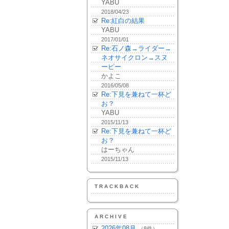
YABU
2018/04/23
Re:紅白の結果
YABU
2017/01/01
Re:石ノ森→ライダー→
ネオサイクロン→スヌ
ーピー
かよこ
2016/05/08
Re:下見を兼ねて一杯ど
お？
YABU
2015/11/13
Re:下見を兼ねて一杯ど
お？
はーちゃん
2015/11/13
TRACKBACK
ARCHIVE
2026年08月
（8件）