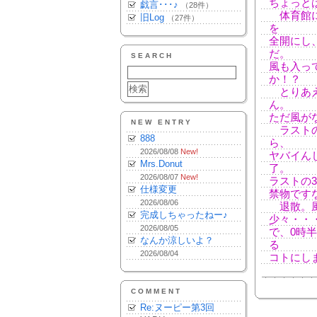
ちょっと
戯言･･･♪
（28件）
体育館に
旧Log
（27件）
を
全開にし
だ。
SEARCH
風も入っ
か！？
とりあえ
ん。
ただ風が
NEW ENTRY
ラストの
888
ら、
2026/08/08
New!
ヤバイん
Mrs.Donut
了。
2026/08/07
New!
ラストの
仕様変更
禁物です
2026/08/06
退散。風
完成しちゃったねー♪
少々・・
2026/08/05
で、0時
なんか涼しいよ？
る
2026/08/04
コトにし
COMMENT
Re:ヌーピー第3回