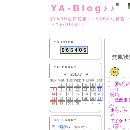
YA-Blog♪♪
(YABUな日記帳♪＋
＝YA-Blog♪♪
COUNTER
無風状
CALENDAR
«
»
2013.7
SUN
MON
TUE
WED
THU
FRI
SAT
9時前起
-
1
2
3
4
5
6
ーリ
7
8
9
10
11
12
13
14
15
16
17
18
19
20
開始。
21
22
23
24
25
26
27
昼飯後も
28
29
30
31
-
-
-
へ。
-
-
-
-
-
-
-
車を走ら
立
CATEGORY
ですか！
（笑）
日記帳♪
（5974件）