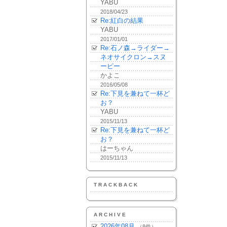
YABU
2018/04/23
Re:紅白の結果
YABU
2017/01/01
Re:石ノ森→ライダー→
ネオサイクロン→スヌ
ーピー
かよこ
2016/05/08
Re:下見を兼ねて一杯ど
お？
YABU
2015/11/13
Re:下見を兼ねて一杯ど
お？
はーちゃん
2015/11/13
TRACKBACK
ARCHIVE
2026年08月
（8件）