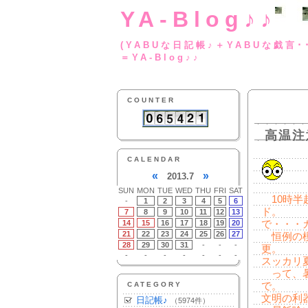
YA-Blog♪♪
(YABUな日記帳♪＋
＝YA-Blog♪♪
COUNTER
高温注
CALENDAR
«
»
2013.7
SUN
MON
TUE
WED
THU
FRI
SAT
10時半
-
1
2
3
4
5
6
ド。
7
8
9
10
11
12
13
14
15
16
17
18
19
20
で・・・
21
22
23
24
25
26
27
恒例の模
28
29
30
31
-
-
-
更。
-
-
-
-
-
-
-
スッカリ
って、暑
CATEGORY
で。
文明の利
日記帳♪
（5974件）