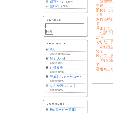
昼飯喰い
戯言･･･♪
（28件）
早速
旧Log
（27件）
消化して
予想
される時
SEARCH
て
見ました。
な訳でも
17時
でした。
NEW ENTRY
2時間ほ
888
化を
2026/08/08
New!
続けて、
Mrs.Donut
0時を過
2026/08/07
で
仕様変更
寝落ちし
2026/08/06
完成しちゃったねー♪
2026/08/05
なんか涼しいよ？
2026/08/04
COMMENT
Re:ヌーピー第3回