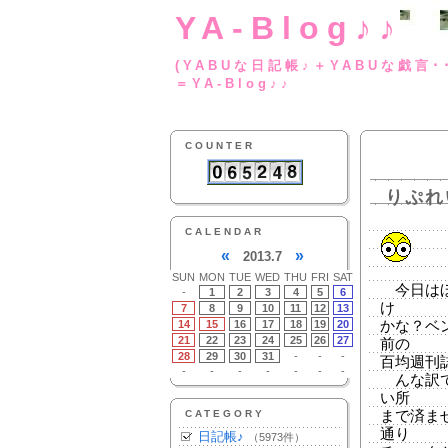
YA-Blog♪♪
(YABUな日記帳♪＋
＝YA-Blog♪♪
COUNTER
りぷれ
CALENDAR
«
»
2013.7
SUN
MON
TUE
WED
THU
FRI
SAT
今日はほ
-
1
2
3
4
5
6
け
7
8
9
10
11
12
13
14
15
16
17
18
19
20
かな？ベ
21
22
23
24
25
26
27
前の
28
29
30
31
-
-
-
百均週刊
-
-
-
-
-
-
-
んな訳で
い所
CATEGORY
まで済ま
通り
日記帳♪
（5973件）