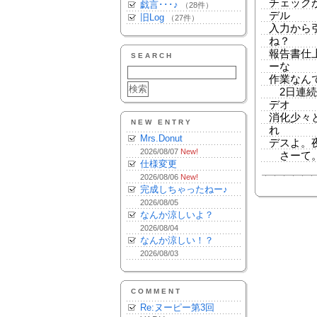
チェック
戯言･･･♪
（28件）
デル
旧Log
（27件）
入力から
ね？
報告書仕
SEARCH
ーな
作業なん
2日連続
デオ
消化少々と
NEW ENTRY
れ
Mrs.Donut
デスよ。
2026/08/07
New!
さーて。もう
仕様変更
2026/08/06
New!
完成しちゃったねー♪
2026/08/05
なんか涼しいよ？
2026/08/04
なんか涼しい！？
2026/08/03
COMMENT
Re:ヌーピー第3回