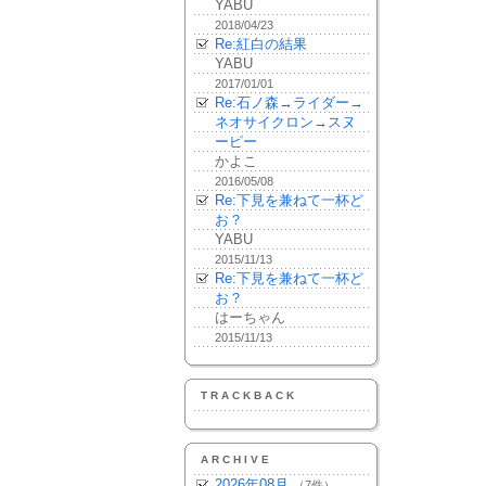
YABU
2018/04/23
Re:紅白の結果
YABU
2017/01/01
Re:石ノ森→ライダー→
ネオサイクロン→スヌ
ーピー
かよこ
2016/05/08
Re:下見を兼ねて一杯ど
お？
YABU
2015/11/13
Re:下見を兼ねて一杯ど
お？
はーちゃん
2015/11/13
TRACKBACK
ARCHIVE
2026年08月
（7件）