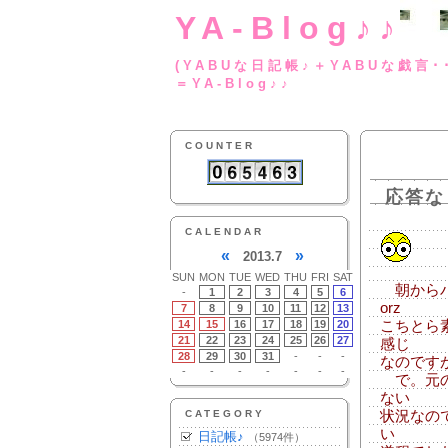
YA-Blog♪♪
(YABUな日記帳♪＋
＝YA-Blog♪♪
COUNTER
応答な
CALENDAR
«
»
2013.7
SUN
MON
TUE
WED
THU
FRI
SAT
朝からバ
-
1
2
3
4
5
6
orz
7
8
9
10
11
12
13
14
15
16
17
18
19
20
こちとら
21
22
23
24
25
26
27
感じ
28
29
30
31
-
-
-
なのです
-
-
-
-
-
-
-
で。元の
ない
CATEGORY
状況なの
い
日記帳♪
（5974件）