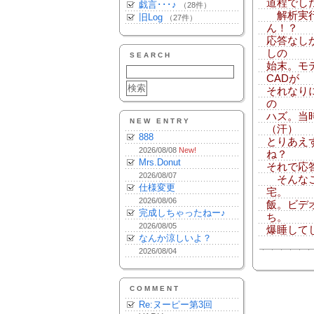
道程でした
戯言･･･♪
（28件）
解析実行
旧Log
（27件）
ん！？
応答なし
しの
SEARCH
始末。モ
CADが
それなり
の
ハズ。当
NEW ENTRY
（汗）
888
とりあえ
2026/08/08
New!
ね？
Mrs.Donut
それで応
2026/08/07
そんなこ
仕様変更
宅。
2026/08/06
飯。ビデ
完成しちゃったねー♪
ち。
2026/08/05
爆睡して
なんか涼しいよ？
2026/08/04
COMMENT
Re:ヌーピー第3回