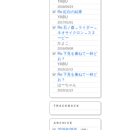
YABU
2018/04/23
Re:紅白の結果
YABU
2017/01/01
Re:石ノ森→ライダー→
ネオサイクロン→スヌ
ーピー
かよこ
2016/05/08
Re:下見を兼ねて一杯ど
お？
YABU
2015/11/13
Re:下見を兼ねて一杯ど
お？
はーちゃん
2015/11/13
TRACKBACK
ARCHIVE
2026年08月
（8件）