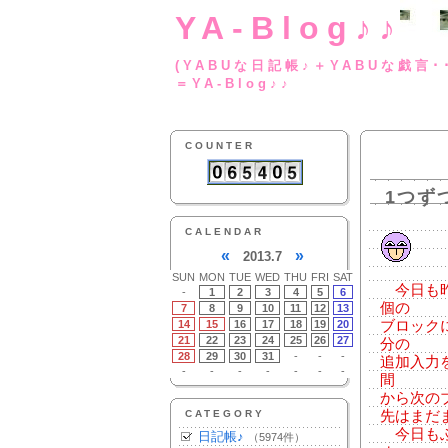
YA-Blog♪♪
(YABUな日記帳♪＋
＝YA-Blog♪♪
COUNTER
1つず
CALENDAR
«
»
2013.7
SUN
MON
TUE
WED
THU
FRI
SAT
今日も昨
-
1
2
3
4
5
6
個の
7
8
9
10
11
12
13
14
15
16
17
18
19
20
ブロック
21
22
23
24
25
26
27
分の
28
29
30
31
-
-
-
追加入力
-
-
-
-
-
-
-
間
から次の
CATEGORY
先はまだま
今日もぶ
日記帳♪
（5974件）