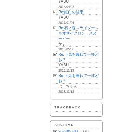
YABU
2018/04/23
Re:紅白の結果
YABU
2017/01/01
Re:石ノ森→ライダー→
ネオサイクロン→スヌ
ーピー
かよこ
2016/05/08
Re:下見を兼ねて一杯ど
お？
YABU
2015/11/13
Re:下見を兼ねて一杯ど
お？
はーちゃん
2015/11/13
TRACKBACK
ARCHIVE
2026年08月
（8件）