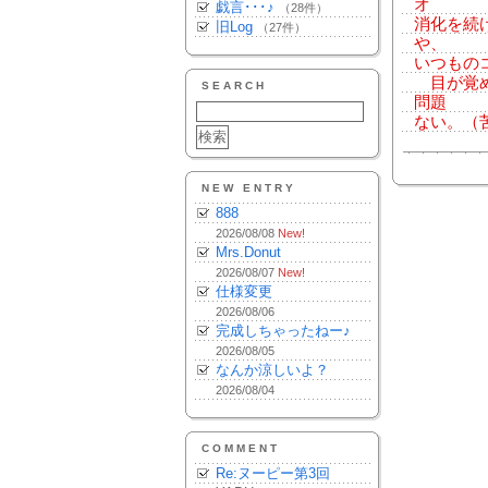
オ
戯言･･･♪
（28件）
消化を続
旧Log
（27件）
や、
いつもの
目が覚め
SEARCH
問題
ない。（
NEW ENTRY
888
2026/08/08
New!
Mrs.Donut
2026/08/07
New!
仕様変更
2026/08/06
完成しちゃったねー♪
2026/08/05
なんか涼しいよ？
2026/08/04
COMMENT
Re:ヌーピー第3回