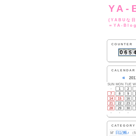
YA-
(YA
＝YA-Blo
COUNTER
CALENDAR
«
201
SUN
MON
TUE
W
-
1
2
7
8
9
14
15
16
21
22
23
28
29
30
-
-
-
CATEGORY
日記帳♪
（5