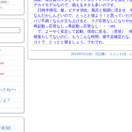
28件）
デカイモデルなので、揃えるネタも多いのです。
件）
21時半帰宅。飯。ビデオ消化。風呂と順調に済ませ、
なんだかしんどいので、とっとと寝よう！と思っていた
パソ不調！なんか立ち上げると、スグ応答なしになりや
再起動→応答なし→再起動→応答なし・・・orz
で。よーやく安定して起動。現在に至る。（苦笑） 
寝落ちしてないのに、もうこんな時間。寝不足確定だな
コトで、とっとと寝ましょう。でわでわ。
Y
2013/07/17(水)
日記帳♪
コメント(0)
ト
ew!
ew!
ったねー♪
いよ？
ー第3回