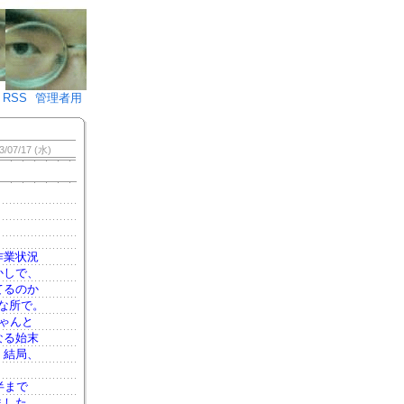
♪)÷2
RSS
管理者用
3/07/17 (水)
作業状況
かしで、
てるのか
な所で。
ゃんと
なる始末
。結局、
半まで
ました。