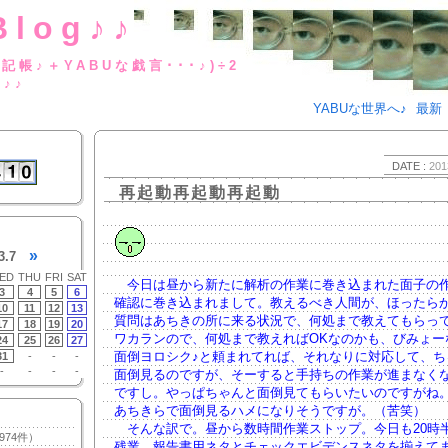
Blog♪♪
BUな日記帳♪＋YABUな戯言･･･
g♪♪
YABUな世界へ♪
最新
DATE :
201
再起動再起動再起動
»
3.7
ED
THU
FRI
SAT
今日は昼から新たに解析の作業に巻き込まれた面子の
3
4
5
6
確認に巻き込まれまして。教えるべき人間が、ほったら
10
11
12
13
質問はあちきの所に来る状況で、何処まで教えてもらっ
17
18
19
20
ワカランので、何処まで教えればOKなのかも、びみょー
24
25
26
27
面倒ヨロシク♪と頼まれてれば、それなりに対応して、ち
31
-
-
-
-
-
-
-
面倒見るのですが、そーすると手持ちの作業が進まなく
ですし。やっぱちゃんと面倒見てもらいたいのですがね
あちきらで面倒見るハメになりそうですが。（苦笑）
そんな訳で。昼から数時間作業ストップ。今日も20時
974件）
残業。報告書用ネタとチェックエビデンスネタを揃えて