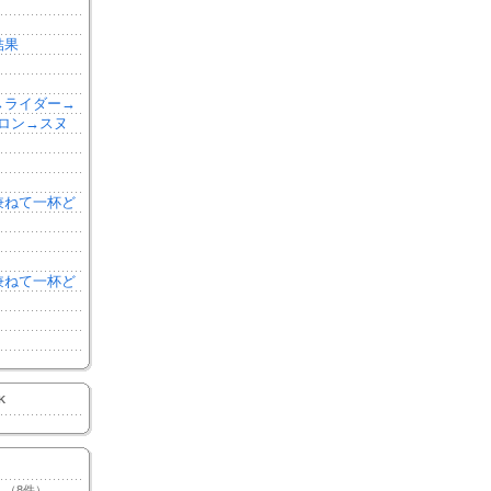
結果
森→ライダー→
ロン→スヌ
を兼ねて一杯ど
を兼ねて一杯ど
K
（8件）