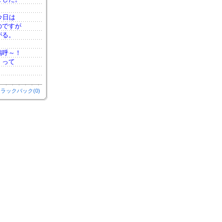
今日は
のですが
がる。
嗚呼～！
。って
ラックバック(0)