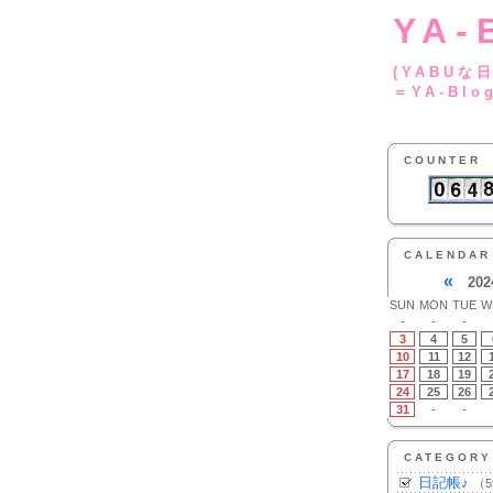
YA-
(YA
＝YA-Blo
COUNTER
CALENDAR
«
202
SUN
MON
TUE
W
-
-
-
3
4
5
10
11
12
17
18
19
24
25
26
31
-
-
CATEGORY
日記帳♪
（5