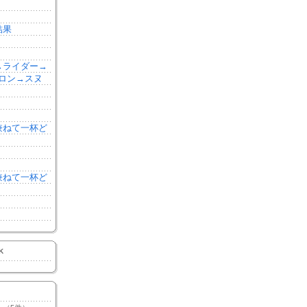
結果
森→ライダー→
ロン→スヌ
を兼ねて一杯ど
を兼ねて一杯ど
K