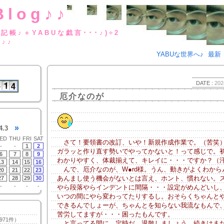
Blog♪♪
BUな日記帳♪＋YABUな戯言･･･
g♪♪
YABUな世界へ♪
最新
DATE :
202
厄介なのが
»
4.3
ED
THU
FRI
SAT
さて！要領書の改訂、いや！新規作成作業で。（苦笑
-
-
1
2
ガラッと作り直す勢いでやってかないと！って感じで。
6
7
8
9
わかりやすく、体裁揃えて、キレイに・・・ですか？（
13
14
15
16
んで、厄介なのが、W●rd様。うん、動きがよくわからん
20
21
22
23
あんまし使う機会がないとは言え、ホント、慣れない。
27
28
29
30
-
-
-
-
やら段落やらインデントに間隔・・・設定がめんどいし
いつの間にやら変わってたりするし。おそらくちゃんと
できるんでしょーが、ちゃんとを知らない我流なもんで
苦労してますが・・・困ったもんです。
971件）
と言ってる間に、定時だ。退散しましょう。続きはま