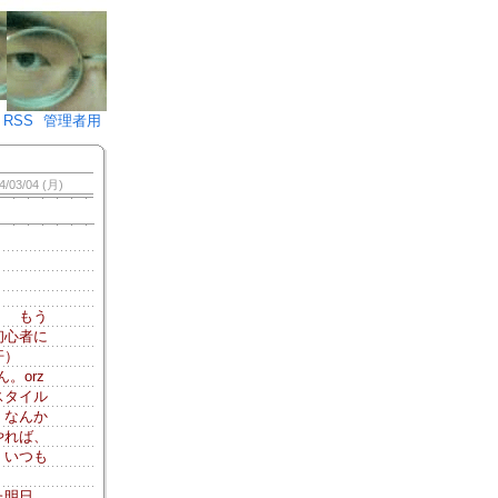
♪)÷2
RSS
管理者用
4/03/04 (月)
） もう
初心者に
汗）
。orz
スタイル
、なんか
やれば、
、いつも
た明日。