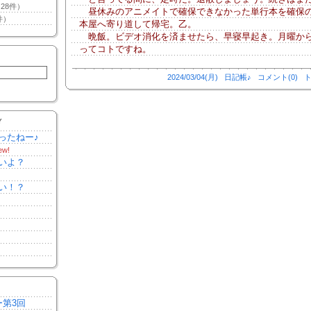
28件）
昼休みのアニメイトで確保できなかった単行本を確保
件）
本屋へ寄り道して帰宅。乙。
晩飯。ビデオ消化を済ませたら、早寝早起き。月曜か
ってコトですね。
2024/03/04(月)
日記帳♪
コメント(0)
ト
Y
ったねー♪
ew!
いよ？
い！？
ー第3回