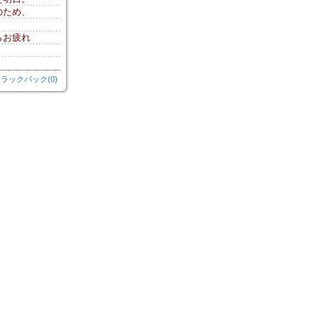
のため、
らお疲れ
ラックバック(0)