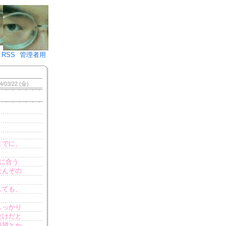
♪)÷2
RSS
管理者用
4/03/22 (金)
までに、
に合う
なんぞの
しても、
。
しっかり
だけだと
要望とか