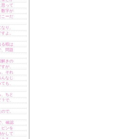
と思って
、数字が
だこーだ
になり、
ですよ。
出る暇は
で、問題
紐解きの
ですが、
も、それ
おんなじ
みても、
ら、ちと
ど？で、
たので。
で、確認
。ピンを
動かして