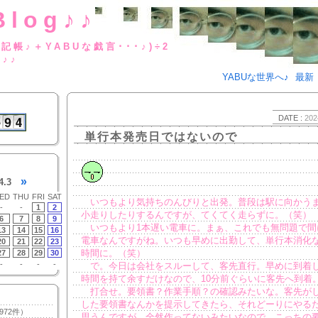
Blog♪♪
BUな日記帳♪＋YABUな戯言･･･
g♪♪
YABUな世界へ♪
最新
DATE :
202
単行本発売日ではないので
»
4.3
ED
THU
FRI
SAT
いつもより気持ちのんびりと出発。普段は駅に向かう
-
-
1
2
小走りしたりするんですが、てくてく走らずに。（笑）
6
7
8
9
いつもより1本遅い電車に。まぁ、これでも無問題で間
13
14
15
16
電車なんですがね。いつも早めに出勤して、単行本消化
20
21
22
23
時間に。（笑）
27
28
29
30
-
-
-
-
で。今日は会社をスルーして、客先直行。早めに到着
時間を持て余すだけなので、10分前ぐらいに客先へ到着
打合せ。要領書？作業手順？の確認みたいな。客先が
した要領書なんかを提示してきたら、それどーりにやる
972件）
思うんですが、全然作ってないみたいなので、こっちの