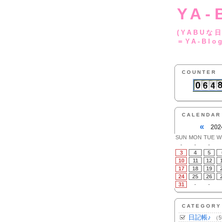
YA-
(YA
＝YA-Blo
COUNTER
CALENDAR
«
202
SUN
MON
TUE
W
-
-
-
3
4
5
10
11
12
17
18
19
24
25
26
31
-
-
CATEGORY
日記帳♪
（5