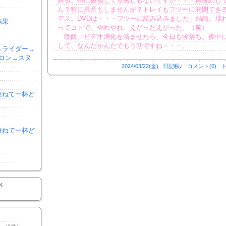
みる。特に破損してる感じもないですが・・・再接続し
ん？特に異音もしませんが？トレイもフツーに開閉でき
デス。DVDは・・・フツーに読み込みました。結論。壊
結果
ってコトで。やれやれ。えがったえがった。（笑）
晩飯。ビデオ消化を済ませたら、今日も寝落ち。夜中
して、なんだかんだでもう朝ですね・・・。
森→ライダー→
ロン→スヌ
2024/03/22(金)
日記帳♪
コメント(0)
ト
を兼ねて一杯ど
を兼ねて一杯ど
K