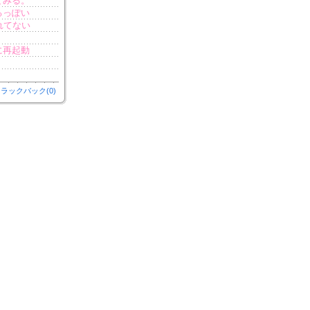
てみる。
るっぽい
れてない
に再起動
ラックバック(0)