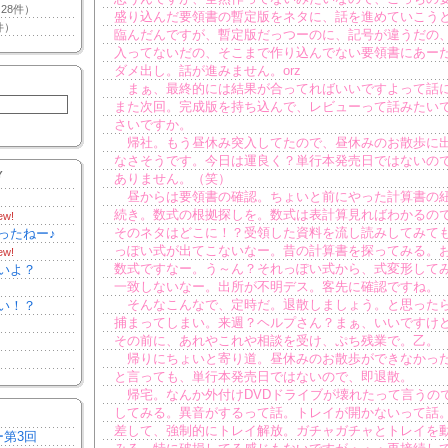
28件）
盛り込んだ要領書の暫定版をネタに、話を進めていこう
件）
臨んだんですが、暫定版だっつーのに、記号が違うだの
入ってないだの、そこまで作り込んでない要領書にあー
ダメ出し。話が進みません。orz
まぁ、最終的には結果が合ってればいいですよって話
また次回。完成版を持ち込んで、レビューって話みたい
さいですか。
帰社。もう昼休み突入してたので、昼休みのお散歩に
なさそうです。今日は運良く？単行本発売日ではないの
Y
ありません。（笑）
昼からは要領書の確認。ちょいと前にやった計算書の
続き。数式の根拠探しを。数式は表計算見ればわかるの
ew!
そのネタはどこに！？受領した資料を流し読みしてみて
ったねー♪
っぽい式が出てこないなー。昔の計算書を探ってみる。
ew!
数式ですなー。う～ん？それっぽい式から、式変形して
いよ？
一致しないなー。出所が不明デス。客先に確認ですね。
そんなこんなで、定時だ。退散しましょう。と思った
い！？
捕まってしまい。来週？ヘルプさん？まぁ、いいですけ
その前に、あれやこれや相談を受け、ぷち残業で。乙。
帰りにちょいと寄り道。昼休みのお散歩ができなかっ
と言っても、単行本発売日ではないので、即退散。
帰宅。なんか外付けDVDドライブが壊れたって言うの
してみる。異音がするって話。トレイが開かないって話
差して、強制的にトレイ解放。ガチャガチャとトレイを
ー第3回