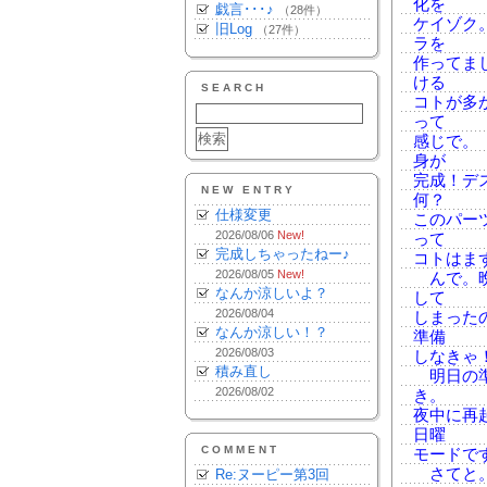
化を
戯言･･･♪
（28件）
ケイゾク
旧Log
（27件）
ラを
作ってま
ける
SEARCH
コトが多
って
感じで。
身が
完成！デ
NEW ENTRY
何？
仕様変更
このパー
2026/08/06
New!
って
完成しちゃったねー♪
コトはま
2026/08/05
New!
んで。晩
なんか涼しいよ？
して
2026/08/04
しまった
なんか涼しい！？
準備
2026/08/03
しなきゃ
積み直し
明日の準
2026/08/02
き。
夜中に再
日曜
COMMENT
モードです
さてと。
Re:ヌーピー第3回