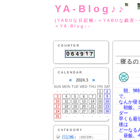
YA-Blog♪♪
(YABUな日記帳♪＋
＝YA-Blog♪♪
COUNTER
寝るの
CALENDAR
«
»
2024.3
SUN
MON
TUE
WED
THU
FRI
SAT
朝、9時
-
-
-
-
-
1
2
で。
3
4
5
6
7
8
9
10
11
12
13
14
15
16
なんか寝
17
18
19
20
21
22
23
朝飯。ス
24
25
26
27
28
29
30
ダー
31
-
-
-
-
-
-
早くも最
後は
どーなる
CATEGORY
昼飯。今
日記帳♪
（5972件）